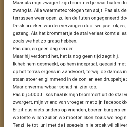
Maar als mijn zwagert zijn brommertje naar buiten du
zwang is. Alle weermeteorologen ten spijt. Pas als d
terrassen weer open, zullen de futen ongegeneerd do
De skibroeken worden vervangen door wulpse rokjes, h
gezang. Als het brommertje de stal verlaat komt alles 
zoals we het zo graag hebben.
Pas dan, en geen dag eerder.
Maar hij verdomd het, het is nog geen tijd zegt hij.
Ik heb hem gesmeekt, op hem ingepraat, gepaaid met h
op het terras ergens in Zandvoort, terwijl de dames i
staan stoer en glimmend in de zon, en een druppeltje
Maar onvermurwbaar schud hij zijn kop.
Pas bij 50000 likes haal ik mijn brommert uit de stal v
zwargert, mijn vriend van vroeger, met zijn facebookk
Er zit dus niets anders op vrienden, boeren burgers en
we lente willen zullen we moeten liken zoals we nog n
Tenzij je tot juni met de ijspegels in je broek wil blijv