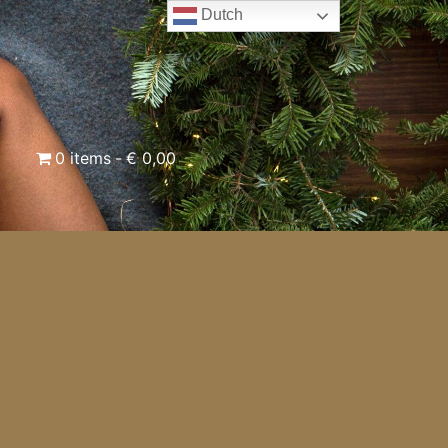
Dutch
0 items
€ 0,00