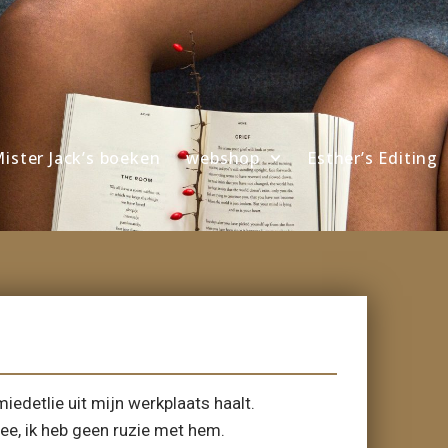
ister Jack’s boeken
webshop
Esther’s Editing
iedetlie uit mijn werkplaats haalt.
 nee, ik heb geen ruzie met hem.