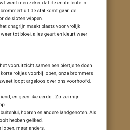
wt weet men zeker dat de echte lente in
e brommert uit de stal komt gaan de
or de sloten wippen.
et chagrijn maakt plaats voor vrolijk
weer tot bloei, alles geurt en kleurt weer
et vooruitzicht samen een biertje te doen
n korte rokjes voorbij lopen, onze brommers
 zweet loopt argeloos over ons voorhoofd.
riend, en geen like eerder. Zo zei mijn
op.
 buitenlui, hoeren en andere landgenoten. Als
ooit hebben geliked.
en lopen, maar anders.