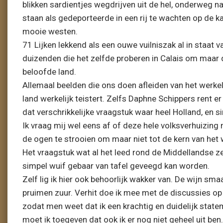
blikken sardientjes wegdrijven uit de hel, onderweg n
staan als gedeporteerde in een rij te wachten op de ka
mooie westen.
71 Lijken lekkend als een ouwe vuilniszak al in staat 
duizenden die het zelfde proberen in Calais om maar 
beloofde land.
Allemaal beelden die ons doen afleiden van het werke
land werkelijk teistert. Zelfs Daphne Schippers rent 
dat verschrikkelijke vraagstuk waar heel Holland, en s
Ik vraag mij wel eens af of deze hele volksverhuizing
de ogen te strooien om maar niet tot de kern van het 
Het vraagstuk wat al het leed rond de Middellandse ze
simpel wuif gebaar van tafel geveegd kan worden.
Zelf lig ik hier ook behoorlijk wakker van. De wijn sma
pruimen zuur. Verhit doe ik mee met de discussies op 
zodat men weet dat ik een krachtig en duidelijk stat
moet ik toegeven dat ook ik er nog niet geheel uit be