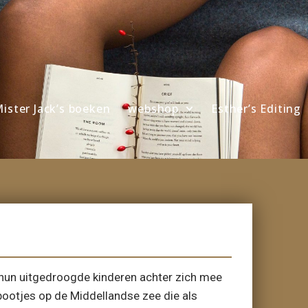
ister Jack’s boeken
webshop
Esther’s Editing
 hun uitgedroogde kinderen achter zich mee
bootjes op de Middellandse zee die als