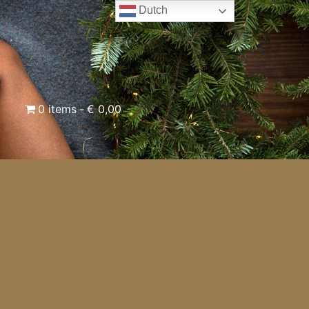
Dutch
0 items
€ 0,00