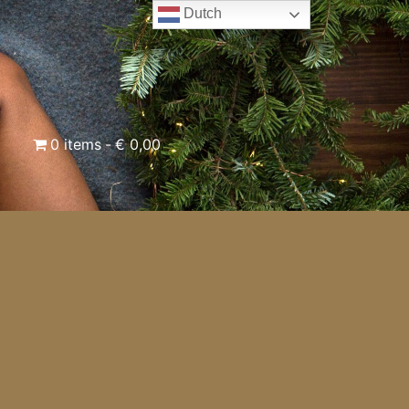
Dutch
0 items
€ 0,00