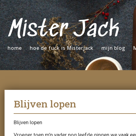
Mister Jack
home
hoe de fuck is Misterjack
mijn blog
M
Blijven lopen
Blijven lopen
Vroeger toen m’n vader nog leefde gingen we vaak een