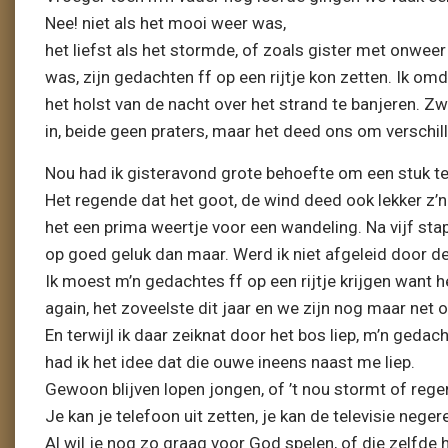
Nee! niet als het mooi weer was,
het liefst als het stormde, of zoals gister met onweer
was, zijn gedachten ff op een rijtje kon zetten. Ik om
het holst van de nacht over het strand te banjeren. Z
in, beide geen praters, maar het deed ons om verschi
Nou had ik gisteravond grote behoefte om een stuk te
Het regende dat het goot, de wind deed ook lekker z’n 
het een prima weertje voor een wandeling. Na vijf stap
op goed geluk dan maar. Werd ik niet afgeleid door 
Ik moest m’n gedachtes ff op een rijtje krijgen want h
again, het zoveelste dit jaar en we zijn nog maar net o
En terwijl ik daar zeiknat door het bos liep, m’n geda
had ik het idee dat die ouwe ineens naast me liep.
Gewoon blijven lopen jongen, of ’t nou stormt of rege
Je kan je telefoon uit zetten, je kan de televisie nege
Al wil je nog zo graag voor God spelen, of die zelfde 