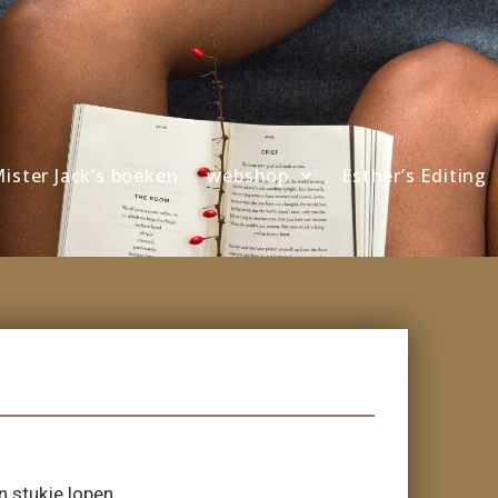
ister Jack’s boeken
webshop
Esther’s Editing
 stukje lopen.