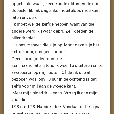
opgehaald waar je een kudde olifanten de drie
dubbele flikflak dagelijks moeiteloos mee kunt
laten uitvoeren.
‘Ik moet wel de zelfde hebben, want van die
andere werd ik zwaar depri.’ Zei ik tegen de
pillendraaier.
‘Helaas meneer, die zijn op. Maar deze zijn het
zelfde hoor, dus geen nood.’
Geen nood godverdomme.
Een maand later stond ik weer te stuiteren en te
zwabberen op mijn poten. Of dat ik straal
bezopen was, om 10 uur in de ochtend is dat
zelfs voor mij aan de vroege kant.
‘Meet mijn bloeddruk eens.’ Vroeg ik aan mijn
vriendin.
193 om 123. Hatsiekadee. Vandaar dat ik bijna
omval, spontaan in slaap pleur en als een