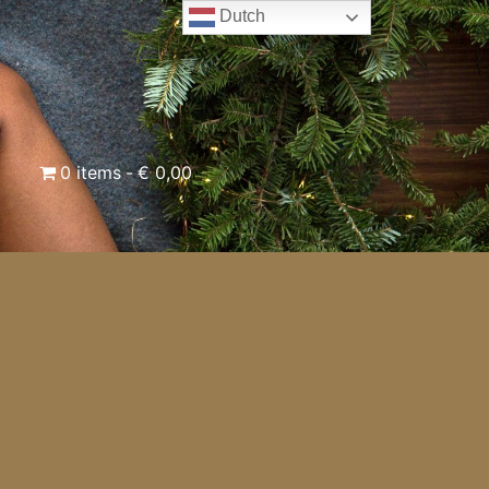
Dutch
0 items
€ 0,00