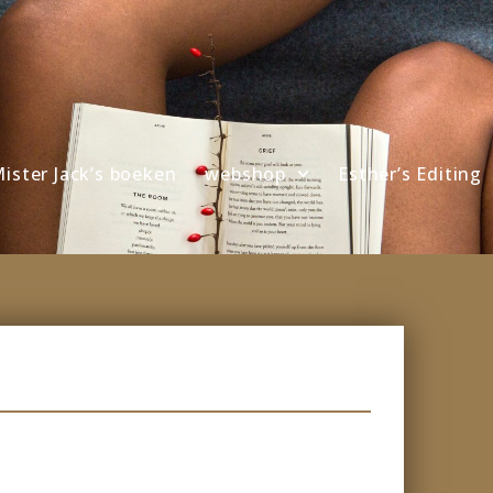
ister Jack’s boeken
webshop
Esther’s Editing