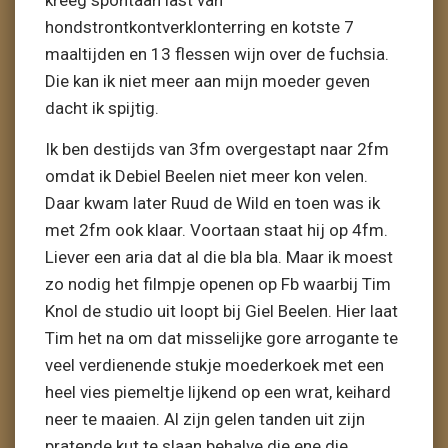
kreeg spontaan last van
hondstrontkontverklonterring en kotste 7
maaltijden en 13 flessen wijn over de fuchsia.
Die kan ik niet meer aan mijn moeder geven
dacht ik spijtig.
Ik ben destijds van 3fm overgestapt naar 2fm
omdat ik Debiel Beelen niet meer kon velen.
Daar kwam later Ruud de Wild en toen was ik
met 2fm ook klaar. Voortaan staat hij op 4fm.
Liever een aria dat al die bla bla. Maar ik moest
zo nodig het filmpje openen op Fb waarbij Tim
Knol de studio uit loopt bij Giel Beelen. Hier laat
Tim het na om dat misselijke gore arrogante te
veel verdienende stukje moederkoek met een
heel vies piemeltje lijkend op een wrat, keihard
neer te maaien. Al zijn gelen tanden uit zijn
pratende kut te slaan behalve die ene die