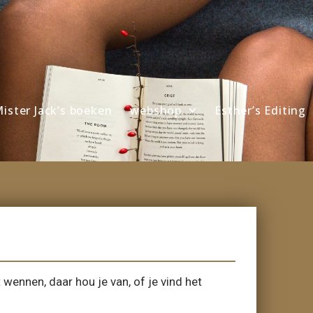
ister Jack’s boeken
webshop
Esther’s Editing
t wennen, daar hou je van, of je vind het