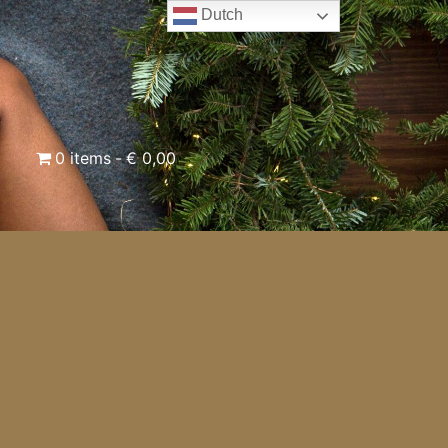
Dutch
0 items
€ 0,00