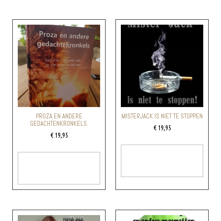
PROZA EN ANDERE
MISTERJACK IS NIET TE STOPPEN
GEDACHTENKRONKELS.
€
19,95
€
19,95
Toevoegen Aan
Toevoegen Aan
Winkelwagen
Winkelwagen