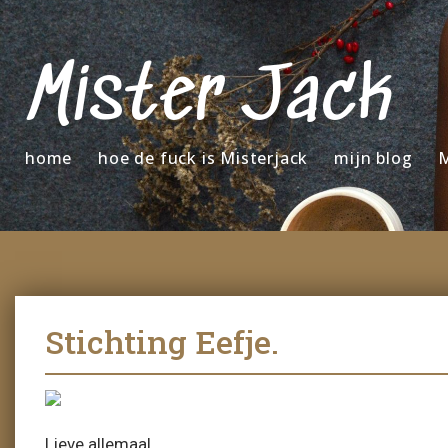
Mister Jack
home
hoe de fuck is Misterjack
mijn blog
M
Stichting Eefje.
Lieve allemaal.