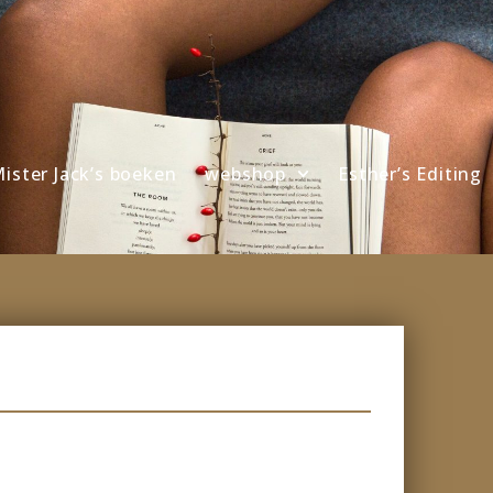
ister Jack’s boeken
webshop
Esther’s Editing