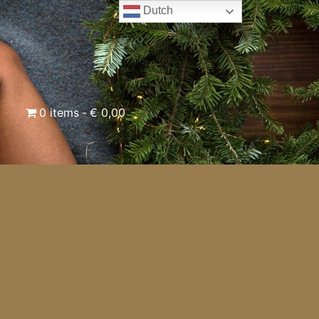
Dutch
0 items
€ 0,00