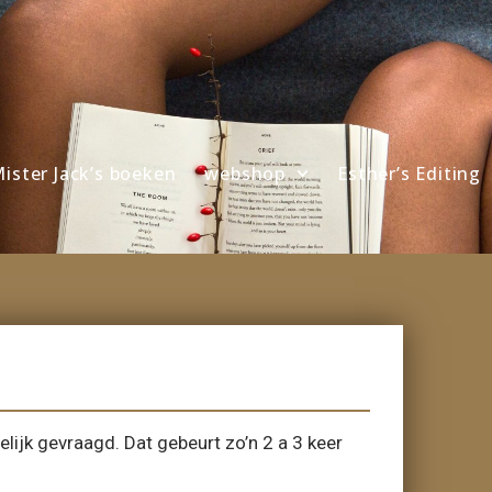
ister Jack’s boeken
webshop
Esther’s Editing
lijk gevraagd. Dat gebeurt zo’n 2 a 3 keer