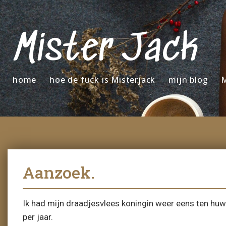
Mister Jack
home
hoe de fuck is Misterjack
mijn blog
M
Aanzoek.
Ik had mijn draadjesvlees koningin weer eens ten huwe
per jaar.