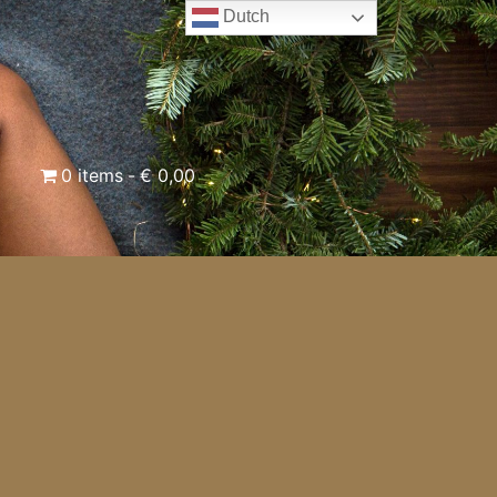
Dutch
0 items
€ 0,00