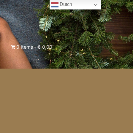
Dutch
0 items
€ 0,00