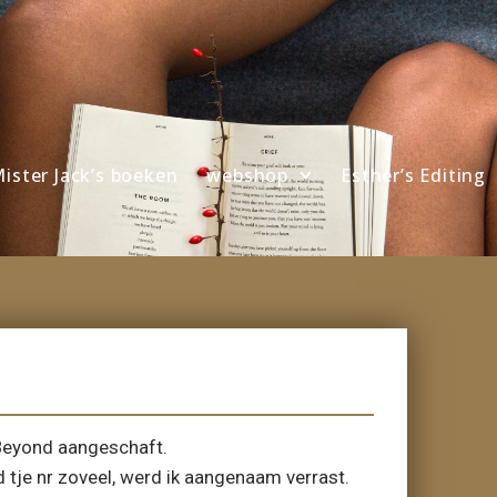
ister Jack’s boeken
webshop
Esther’s Editing
 Beyond aangeschaft.
 tje nr zoveel, werd ik aangenaam verrast.