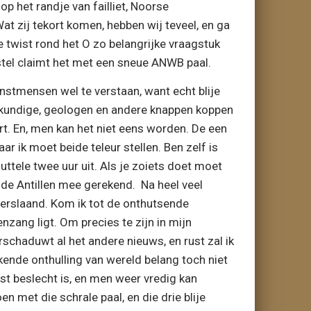
 het randje van failliet, Noorse
Wat zij tekort komen, hebben wij teveel, en ga
de twist rond het O zo belangrijke vraagstuk
stel claimt het met een sneue ANWB paal.
nstmensen wel te verstaan, want echt blije
iskundige, geologen en andere knappen koppen
rt. En, men kan het niet eens worden. De een
r ik moet beide teleur stellen. Ben zelf is
uttele twee uur uit. Als je zoiets doet moet
k de Antillen mee gerekend. Na heel veel
verslaand. Kom ik tot de onthutsende
zang ligt. Om precies te zijn in mijn
erschaduwt al het andere nieuws, en rust zal ik
kende onthulling van wereld belang toch niet
st beslecht is, en men weer vredig kan
n met die schrale paal, en die drie blije