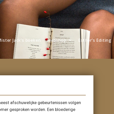
ister Jack’s boeken
webshop
Esther’s Editing
eest afschuwelijke gebeurtenissen volgen
 zomer gesproken worden. Een bloederige