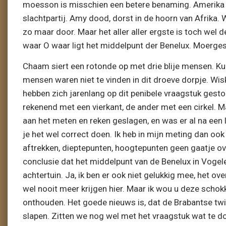
moesson is misschien een betere benaming. Amerika op
slachtpartij. Amy dood, dorst in de hoorn van Afrika. 
zo maar door. Maar het aller aller ergste is toch wel 
waar O waar ligt het middelpunt der Benelux. Moerge
Chaam siert een rotonde op met drie blije mensen. Ku
mensen waren niet te vinden in dit droeve dorpje. W
hebben zich jarenlang op dit penibele vraagstuk gesto
rekenend met een vierkant, de ander met een cirkel. Maa
aan het meten en reken geslagen, en was er al na een l
je het wel correct doen. Ik heb in mijn meting dan oo
aftrekken, dieptepunten, hoogtepunten geen gaatje o
conclusie dat het middelpunt van de Benelux in Vogelen
achtertuin. Ja, ik ben er ook niet gelukkig mee, het ov
wel nooit meer krijgen hier. Maar ik wou u deze schok
onthouden. Het goede nieuws is, dat de Brabantse twi
slapen. Zitten we nog wel met het vraagstuk wat te doe