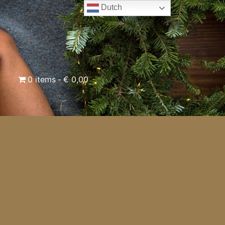
Dutch
0 items
€ 0,00